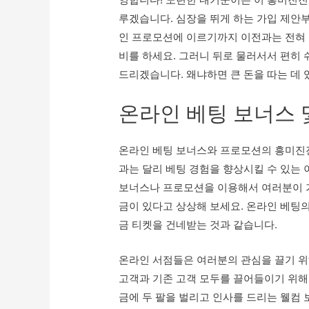
루겠습니다. 심장을 뛰게 하는 가입 제안
인 프로모션에 이르기까지 이전과는 전혀 
비를 하세요. 그러니 뒤로 물러서서 편히 
드리겠습니다. 왜냐하면 큰 돈을 따는 데
온라인 베팅 보너스 
온라인 베팅 보너스와 프로모션의 흥미진진
과는 달리 베팅 경험을 향상시킬 수 있는
보너스나 프로모션을 이용해서 여러분이 가
금이 있다고 상상해 보세요. 온라인 베팅
금 티켓을 건네받는 것과 같습니다.
온라인 서점들은 여러분의 관심을 끌기 위
고객과 기존 고객 모두를 끌어들이기 위해
금에 두 팔을 벌리고 인사를 드리는 웰컴