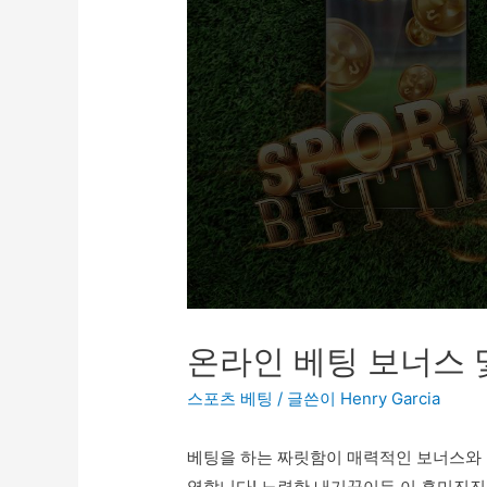
온라인 베팅 보너스 
스포츠 베팅
/ 글쓴이
Henry Garcia
베팅을 하는 짜릿함이 매력적인 보너스와 
영합니다! 노련한 내기꾼이든 이 흥미진진