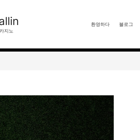
llin
환영하다
블로그
 카지노