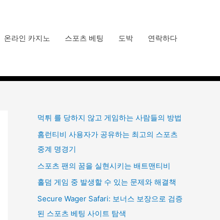
온라인 카지노
스포츠 베팅
도박
연락하다
먹튀 를 당하지 않고 게임하는 사람들의 방법
홈런티비 사용자가 공유하는 최고의 스포츠
중계 명경기
스포츠 팬의 꿈을 실현시키는 배트맨티비
홀덤 게임 중 발생할 수 있는 문제와 해결책
Secure Wager Safari: 보너스 보장으로 검증
된 스포츠 베팅 사이트 탐색