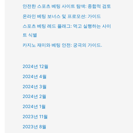
안전한 스포츠 베팅 사이트 탐색: 종합적 검토
온라인 베팅 보너스 및 프로모션: 가이드
스포츠 베팅 레드 플래그: 먹고 실행하는 사이
트 식별
카지노 재미와 베팅 안전: 궁극의 가이드.
2024년 12월
2024년 4월
2024년 3월
2024년 2월
2024년 1월
2023년 11월
2023년 8월