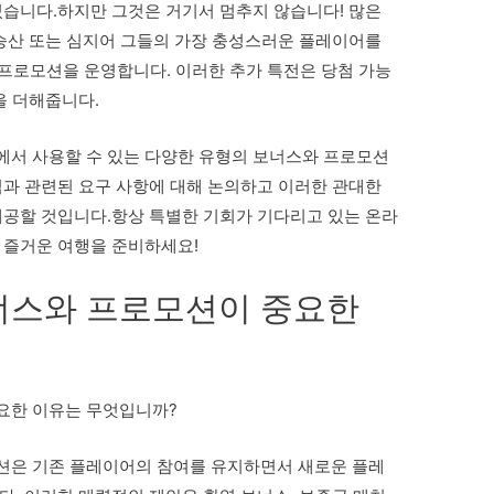
있습니다.하지만 그것은 거기서 멈추지 않습니다! 많은
 승산 또는 심지어 그들의 가장 충성스러운 플레이어를
 프로모션을 운영합니다. 이러한 추가 특전은 당첨 가능
을 더해줍니다.
에서 사용할 수 있는 다양한 유형의 보너스와 프로모션
식과 관련된 요구 사항에 대해 논의하고 이러한 관대한
제공할 것입니다.항상 특별한 기회가 기다리고 있는 온라
 즐거운 여행을 준비하세요!
너스와 프로모션이 중요한
요한 이유는 무엇입니까?
션은 기존 플레이어의 참여를 유지하면서 새로운 플레