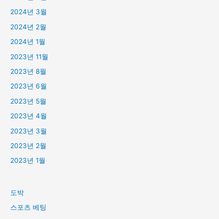
2024년 3월
2024년 2월
2024년 1월
2023년 11월
2023년 8월
2023년 6월
2023년 5월
2023년 4월
2023년 3월
2023년 2월
2023년 1월
도박
스포츠 베팅