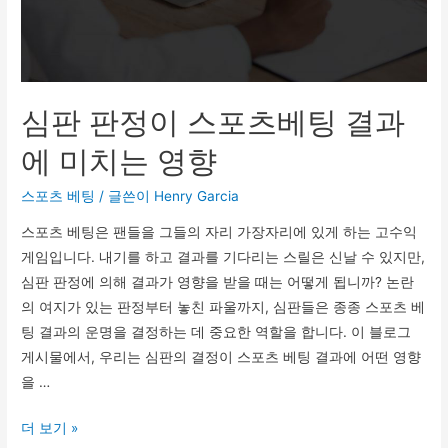
심판 판정이 스포츠베팅 결과
에 미치는 영향
스포츠 베팅
/ 글쓴이
Henry Garcia
스포츠 베팅은 팬들을 그들의 자리 가장자리에 있게 하는 고수익
게임입니다. 내기를 하고 결과를 기다리는 스릴은 신날 수 있지만,
심판 판정에 의해 결과가 영향을 받을 때는 어떻게 됩니까? 논란
의 여지가 있는 판정부터 놓친 파울까지, 심판들은 종종 스포츠 베
팅 결과의 운명을 결정하는 데 중요한 역할을 합니다. 이 블로그
게시물에서, 우리는 심판의 결정이 스포츠 베팅 결과에 어떤 영향
을 …
심
더 보기 »