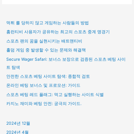
판
판
정
먹튀 를 당하지 않고 게임하는 사람들의 방법
이
스
홈런티비 사용자가 공유하는 최고의 스포츠 중계 명경기
포
스포츠 팬의 꿈을 실현시키는 배트맨티비
츠
홀덤 게임 중 발생할 수 있는 문제와 해결책
베
Secure Wager Safari: 보너스 보장으로 검증된 스포츠 베팅 사이
팅
트 탐색
결
과
안전한 스포츠 베팅 사이트 탐색: 종합적 검토
에
온라인 베팅 보너스 및 프로모션: 가이드
미
스포츠 베팅 레드 플래그: 먹고 실행하는 사이트 식별
치
카지노 재미와 베팅 안전: 궁극의 가이드.
는
영
향
2024년 12월
2024년 4월